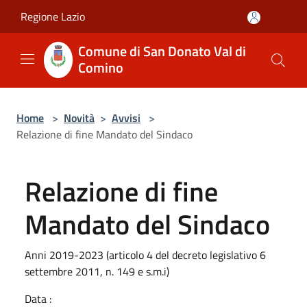
Salta al contenuto principale
Regione Lazio
Comune di San Donato Val di
Comino
Home
>
Novità
>
Avvisi
>
Relazione di fine Mandato del Sindaco
Relazione di fine
Mandato del Sindaco
Anni 2019-2023 (articolo 4 del decreto legislativo 6
settembre 2011, n. 149 e s.m.i)
Data :