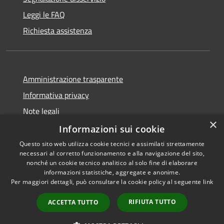
Leggi le FAQ
Richiesta assistenza
Amministrazione trasparente
Informativa privacy
Note legali
×
Dichiarazione di accessibilità
Informazioni sui cookie
Questo sito web utilizza cookie tecnici e assimilati strettamente
necessari al corretto funzionamento e alla navigazione del sito,
nonché un cookie tecnico analitico al solo fine di elaborare
informazioni statistiche, aggregate e anonime.
RSS
Copyright © 2026 • Comune di
Per maggiori dettagli, può consultare la cookie policy al seguente
link
Accessibilità
San Donato Val di Comino •
Privacy
Municipium
Powered by
•
RIFIUTA TUTTO
ACCETTA TUTTO
Cookie
Accesso redazione