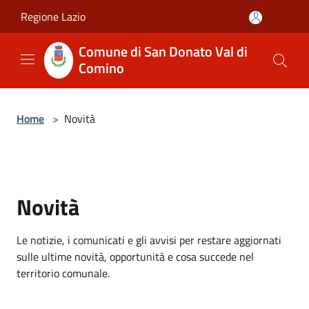
Salta al contenuto principale
Regione Lazio
Comune di San Donato Val di
Comino
Home
>
Novità
Novità
Le notizie, i comunicati e gli avvisi per restare aggiornati
sulle ultime novità, opportunità e cosa succede nel
territorio comunale.