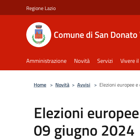
Salta al contenuto principale
Regione Lazio
Comune di San Donato 
Amministrazione
Novità
Servizi
Vivere 
Home
>
Novità
>
Avvisi
>
Elezioni europee e
Elezioni europee
09 giugno 2024