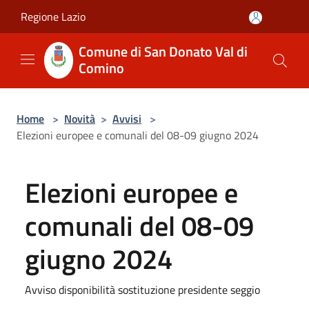
Salta al contenuto principale
Regione Lazio
Comune di San Donato Val di
Comino
Home
>
Novità
>
Avvisi
>
Elezioni europee e comunali del 08-09 giugno 2024
Elezioni europee e
comunali del 08-09
giugno 2024
Avviso disponibilità sostituzione presidente seggio