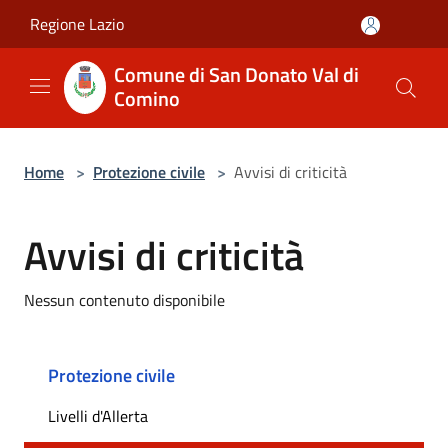
Salta al contenuto principale
Regione Lazio
Comune di San Donato Val di
Comino
Home
>
Protezione civile
>
Avvisi di criticità
Avvisi di criticità
Nessun contenuto disponibile
Protezione civile
Livelli d'Allerta