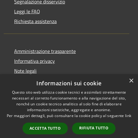
Segnalazione disservizio
Leggi le FAQ
Richiesta assistenza
Amministrazione trasparente
Informativa privacy
Note legali
×
Dichiarazione di accessibilità
Informazioni sui cookie
Questo sito web utilizza cookie tecnici e assimilati strettamente
necessari al corretto funzionamento e alla navigazione del sito,
nonché un cookie tecnico analitico al solo fine di elaborare
informazioni statistiche, aggregate e anonime.
RSS
Copyright © 2026 • Comune di
Per maggiori dettagli, può consultare la cookie policy al seguente
link
Accessibilità
San Donato Val di Comino •
Privacy
Municipium
Powered by
•
RIFIUTA TUTTO
ACCETTA TUTTO
Cookie
Accesso redazione