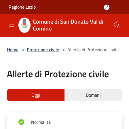
Salta al contenuto principale
Regione Lazio
Comune di San Donato Val di
Comino
Home
>
Protezione civile
>
Allerte di Protezione civile
Allerte di Protezione civile
Oggi
Domani
Normalità