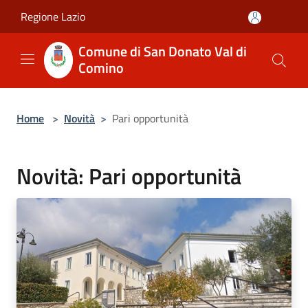
Salta al contenuto principale
Regione Lazio
Comune di San Donato Val di
Comino
Home
>
Novità
>
Pari opportunità
Novità: Pari opportunità