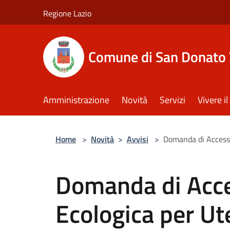
Salta al contenuto principale
Regione Lazio
Comune di San Donato 
Amministrazione
Novità
Servizi
Vivere 
Home
>
Novità
>
Avvisi
>
Domanda di Accesso 
Domanda di Acces
Ecologica per Ut