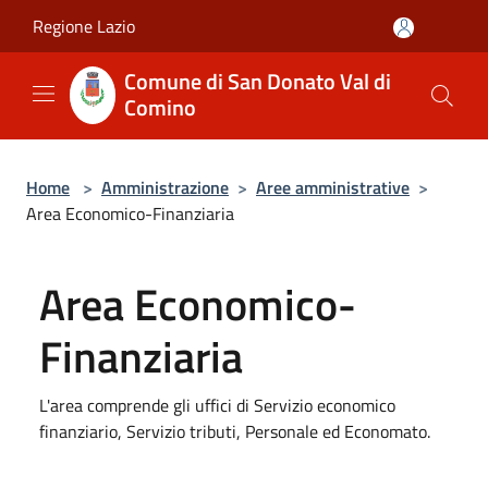
Salta al contenuto principale
Regione Lazio
Comune di San Donato Val di
Comino
Home
>
Amministrazione
>
Aree amministrative
>
Area Economico-Finanziaria
Area Economico-
Finanziaria
L'area comprende gli uffici di Servizio economico
finanziario, Servizio tributi, Personale ed Economato.