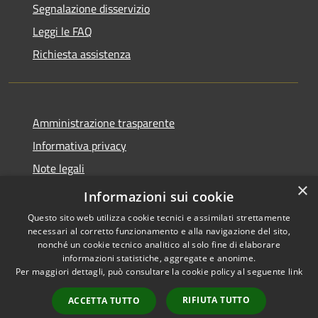
Segnalazione disservizio
Leggi le FAQ
Richiesta assistenza
Amministrazione trasparente
Informativa privacy
Note legali
×
Dichiarazione di accessibilità
Informazioni sui cookie
Questo sito web utilizza cookie tecnici e assimilati strettamente
necessari al corretto funzionamento e alla navigazione del sito,
nonché un cookie tecnico analitico al solo fine di elaborare
informazioni statistiche, aggregate e anonime.
RSS
Copyright © 2026 • Comune di
Per maggiori dettagli, può consultare la cookie policy al seguente
link
Accessibilità
San Donato Val di Comino •
Privacy
Municipium
Powered by
•
RIFIUTA TUTTO
ACCETTA TUTTO
Cookie
Accesso redazione