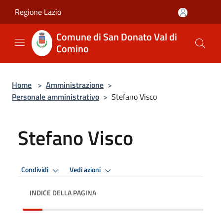
Salta al contenuto principale
Regione Lazio
Comune di San Donato Val di
Comino
Home
>
Amministrazione
>
Personale amministrativo
>
Stefano Visco
Stefano Visco
Condividi
Vedi azioni
INDICE DELLA PAGINA