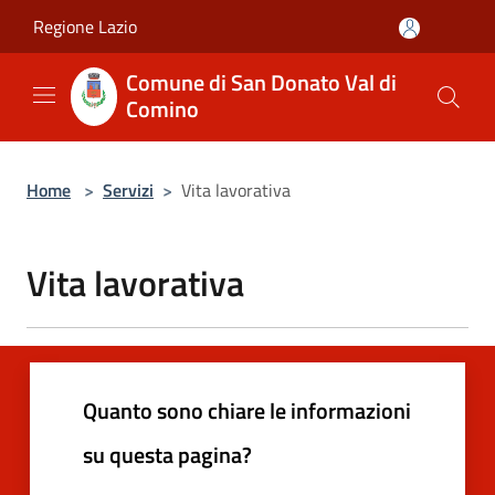
Salta al contenuto principale
Regione Lazio
Comune di San Donato Val di
Comino
Home
>
Servizi
>
Vita lavorativa
Vita lavorativa
Quanto sono chiare le informazioni
su questa pagina?