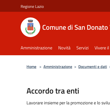
Salta al contenuto principale
Regione Lazio
Comune di San Donato 
Amministrazione
Novità
Servizi
Vivere 
Home
>
Amministrazione
>
Documenti e dati
Accordo tra enti
Lavorare insieme per la promozione e lo svilu