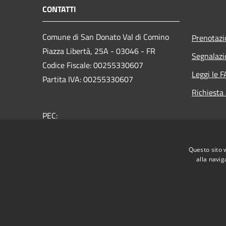
CONTATTI
Comune di San Donato Val di Comino
Prenotaz
Piazza Libertà, 25A - 03046 - FR
Segnalazi
Codice Fiscale: 00255330607
Leggi le 
Partita IVA: 00255330607
Richiesta
PEC:
statocivile.sandonatovaldicomino@legalmail.it
Centralino Unico: +39.0776.508701
Questo sito 
alla navig
RSS
Accessibilità
Privacy
Cookie
Mappa de