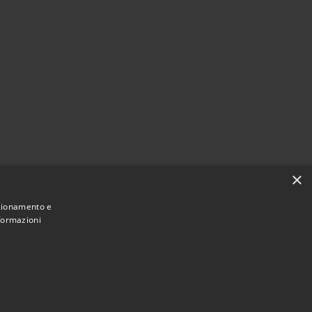
×
nzionamento e
nformazioni
Municipium
 di San Donato Val di Comino • Powered by
•
Accesso redazione