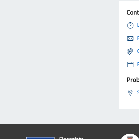
Cont
Prob