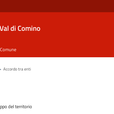
Val di Comino
il Comune
>
Accordo tra enti
ppo del territorio