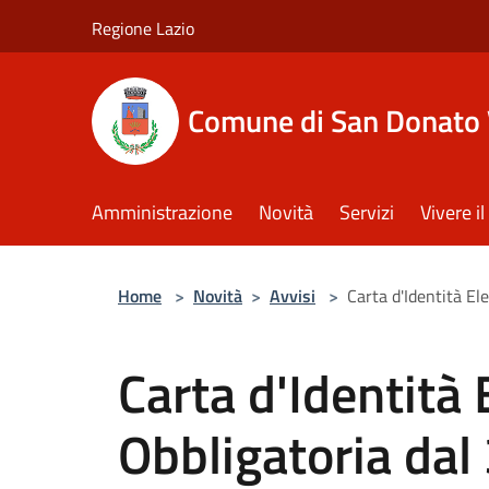
Salta al contenuto principale
Regione Lazio
Comune di San Donato 
Amministrazione
Novità
Servizi
Vivere 
Home
>
Novità
>
Avvisi
>
Carta d'Identità El
Carta d'Identità 
Obbligatoria dal