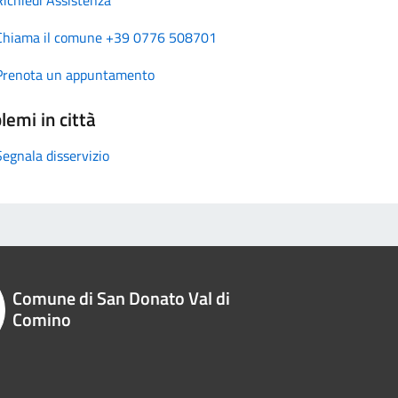
Chiama il comune +39 0776 508701
Prenota un appuntamento
lemi in città
Segnala disservizio
Comune di San Donato Val di
Comino