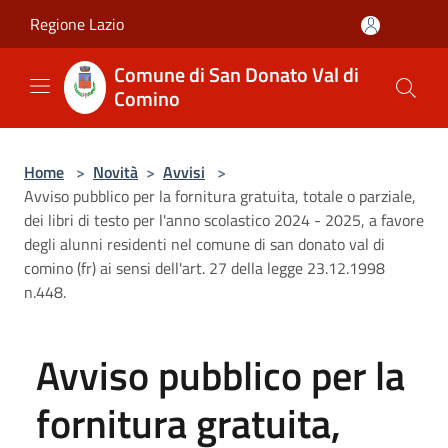
Salta al contenuto principale
Regione Lazio
Comune di San Donato Val di
Comino
Home
>
Novità
>
Avvisi
>
Avviso pubblico per la fornitura gratuita, totale o parziale,
dei libri di testo per l'anno scolastico 2024 - 2025, a favore
degli alunni residenti nel comune di san donato val di
comino (fr) ai sensi dell'art. 27 della legge 23.12.1998
n.448.
Avviso pubblico per la
fornitura gratuita,