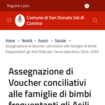
Salta al contenuto principale
Regione Lazio
Comune di San Donato Val di
Comino
Home
>
Novità
>
Avvisi
>
Sociale
>
Assegnazione di Voucher conciliativi alle famiglie di bimbi
frequentanti gli Asili Nido per l'anno educativo 2024-2025
Assegnazione di
Voucher conciliativi
alle famiglie di bimbi
frequentanti gli Asili