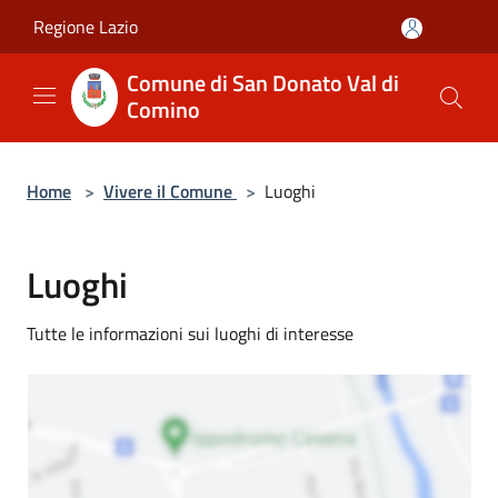
Salta al contenuto principale
Regione Lazio
Comune di San Donato Val di
Comino
Home
>
Vivere il Comune
>
Luoghi
Luoghi
Tutte le informazioni sui luoghi di interesse