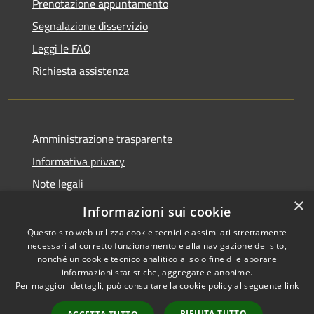
Prenotazione appuntamento
Segnalazione disservizio
Leggi le FAQ
Richiesta assistenza
Amministrazione trasparente
Informativa privacy
Note legali
×
Dichiarazione di accessibilità
Informazioni sui cookie
Questo sito web utilizza cookie tecnici e assimilati strettamente
necessari al corretto funzionamento e alla navigazione del sito,
nonché un cookie tecnico analitico al solo fine di elaborare
informazioni statistiche, aggregate e anonime.
RSS
Copyright © 2026 • Comune di
Per maggiori dettagli, può consultare la cookie policy al seguente
link
Accessibilità
San Donato Val di Comino •
Privacy
Municipium
Powered by
•
RIFIUTA TUTTO