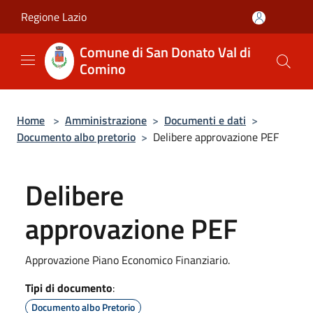
Salta al contenuto principale
Regione Lazio
Comune di San Donato Val di
Comino
Home
>
Amministrazione
>
Documenti e dati
>
Documento albo pretorio
>
Delibere approvazione PEF
Delibere
approvazione PEF
Approvazione Piano Economico Finanziario.
Tipi di documento
:
Documento albo Pretorio